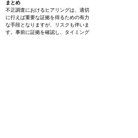
まとめ
不正調査におけるヒアリングは、適切
に行えば重要な証拠を得るための有力
な手段となりますが、リスクも伴いま
す。事前に証拠を確認し、タイミング
や質問の仕方を工夫することで、証拠
隠滅や言い逃れのリスクを最小限に抑
えることが可能です。また、適度な心
理的圧力を管理し、冷静にヒアリング
を進めることで、調査が成功する可能
性が高まります。
不正調査に関するご相談やヒアリング
の進め方については、SIPにお気軽にご
連絡ください。
四大法律事務所案件、
BIG4監査法人案件、大手メーカー国際
産業スパイ案件などで調査リーダーを
務めた専門家によるサポートで、セキ
ュリティ対策を支援いたします。
大阪府、京都府、兵庫県、奈良県など