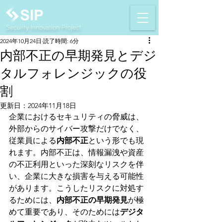
Security Innovation Project
2024年10月24日
読了時間: 6分
内部不正の早期発見とデジ
タルフォレンジックの役
割
更新日：
2024年11月18日
企業におけるセキュリティの脅威は、
外部からのサイバー攻撃だけでなく、
従業員による
内部不正
という形でも現
れます。内部不正は、情報漏洩や資産
の不正利用といった深刻なリスクを伴
い、企業に大きな損害を与える可能性
があります。こうしたリスクに対処す
るためには、
内部不正の早期発見
が極
めて重要であり、そのためには
デジタ