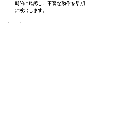
期的に確認し、不審な動作を早期
に検出します。
まとめ
ISMSと法的コンプライアンスは、企業
が直面する情報セキュリティリスクに
対処するための重要な要素です。SIP
は、法的なコンプライアンスを確保
し、内部不正への対応を強化するため
の包括的な支援を提供します。法的な
リスク管理を基盤に据え、内部不正を
未然に防ぎ、企業全体のセキュリティ
体制を強固にすることで、お客様のビ
ジネスを守るための信頼性の高いサポ
ートを実現します。
情報セキュリティと関連する法的手続
きにお悩みの方は、SIPにご相談くださ