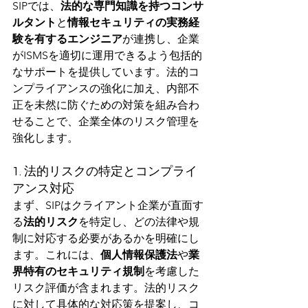
SIPでは、
法的な専門知識を持つコンサ
ルタント
と
情報セキュリティの実務経
験を有するエンジニア
が連携し、企業
がISMSを適切に運用できるよう包括的
なサポートを提供しています。法的コ
ンプライアンスの強化に加え、内部不
正を未然に防ぐための対策を組み合わ
せることで、企業全体のリスク管理を
強化します。
1. 法的リスクの特定とコンプライ
アンス対応
まず、SIPはクライアント企業が直面す
る
法的リスク
を特定し、どの法律や規
制に対応する必要があるかを明確にし
ます。これには、
個人情報保護法
や
業
界特有のセキュリティ規制
を考慮した
リスク評価が含まれます。法的リスク
に対して具体的な対応策を提案し、コ