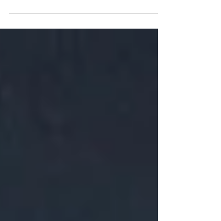
2025年5月31日、拓殖大学 文京キャンパスで
開催された、日本危機管理学会 年次大会に
て登壇の機会をいただきました。 テーマは
「判断構造の再現性と汎用性に基づくセキュ
リティマネジメントモデルの構築」です。
今回の発表では、これまで提唱してきた「フ
ィルター理論」「防犯ピラミ...