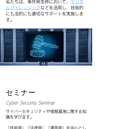
​私たちは、事件発生時において、
デジタ
ルフォレンジック
など
を活用し、技術的
にも法的にも適切なサポートを実施しま
す。
セミナー
Cyber Security Seminar
サイバーセキュリティや情報漏洩に関する知
識を学びます。
「技術面」「法律面」「運用面」を中心とし