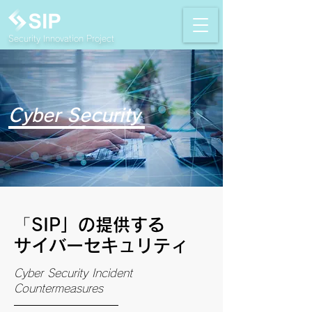
Security Innovation Project
Cyber Security
「
SIP」の提供する
サイバーセキュリティ
Cyber Security Incident
Countermeasures