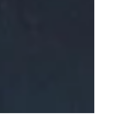
は、SIP公式サイト上で全編をご確認いただ
けます。編集可能なWord版データ、自組織
向けのカスタマイズ、研修、導入支援をご希
望の場合は、別途お問い合わせください。
なぜ、学校・医療機関に「対人危機管理」が
必要なのか 学校では、保護者対応、カスタ
マーハラスメント、不審者対応、外部機関連
携などが大きな課題となっています。医療機
関では、ペイシェントハラスメント、職員保
護、応召義務との整理、警察・弁護士・警備
会社等との連携など、複数の論点が重なり合
う対人リスクが発生しています。 これらの
問題は、単なる接遇やクレーム対応だけでは
整理しきれません。現場職員の経験や善意に
依存した対応では、判断の遅れ、対応のばら
つき、職員の心理的負担、外部連携の遅れが
生じ